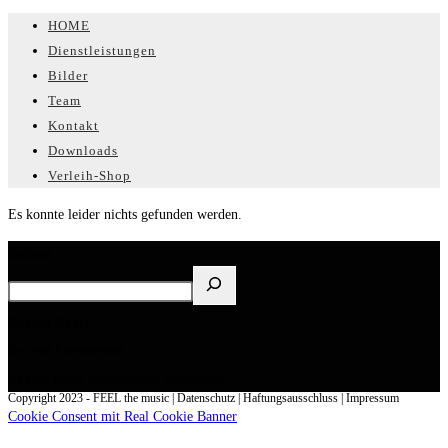
HOME
Dienstleistungen
Bilder
Team
Kontakt
Downloads
Verleih-Shop
Es konnte leider nichts gefunden werden.
Suchen
Recent Posts
Recent Comments
Es sind keine Kommentare vorhanden.
Copyright 2023 - FEEL the music | Datenschutz | Haftungsausschluss | Impressum
Cookie Consent mit Real Cookie Banner